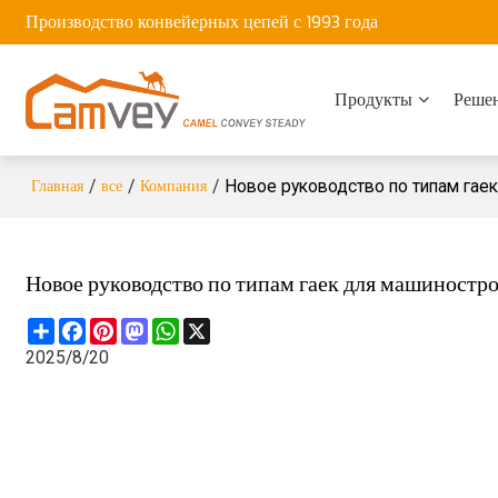
Производство конвейерных цепей с 1993 года
Продукты
Реше
Главная
все
Компания
/
/
/
Новое руководство по типам гае
Новое руководство по типам гаек для машиностр
Share
Facebook
Pinterest
Mastodon
WhatsApp
X
2025/8/20