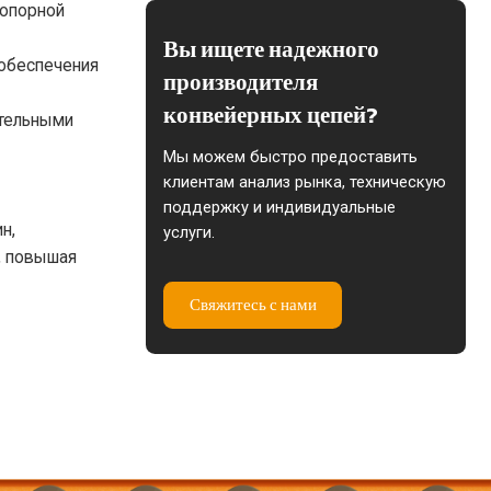
топорной
Вы ищете надежного
 обеспечения
производителя
конвейерных цепей?
ительными
Мы можем быстро предоставить
клиентам анализ рынка, техническую
поддержку и индивидуальные
н,
услуги.
, повышая
Свяжитесь с нами