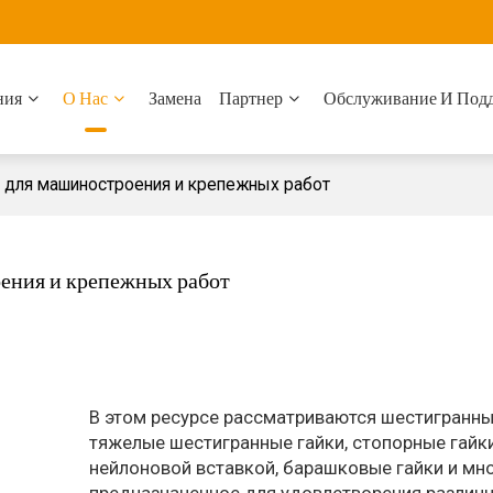
ния
О Нас
Замена
Партнер
Обслуживание И Под
к для машиностроения и крепежных работ
оения и крепежных работ
В этом ресурсе рассматриваются шестигранны
тяжелые шестигранные гайки, стопорные гайк
нейлоновой вставкой, барашковые гайки и мно