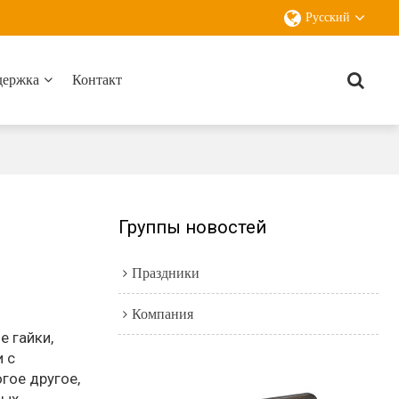
Русский
держка
Контакт
Группы новостей
Праздники
Компания
е гайки,
и с
гое другое,