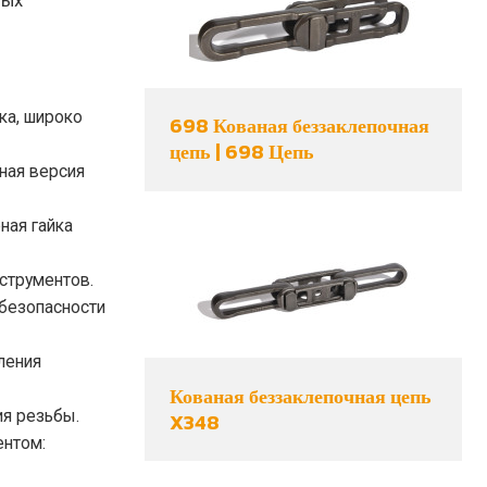
ных
ка, широко
698 Кованая беззаклепочная
цепь | 698 Цепь
чная версия
ная гайка
нструментов.
 безопасности
ления
Кованая беззаклепочная цепь
ия резьбы.
X348
ентом: