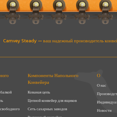
Camvey Steady — ваш надежный производитель конве
ного
Компоненты Напольного
О
Конвейера
О нас
 балкой
Кованая цепь
Производс
пь
Цепной конвейер для ящиков
Индивидуа
 свободного
Сеть сахарных заводов
Новости