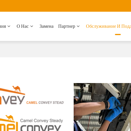
ния
О Нас
Замена
Партнер
Обслуживание И Под