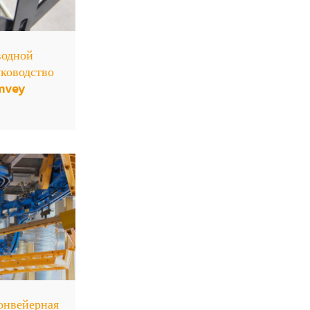
водной
уководство
mvey
конвейерная