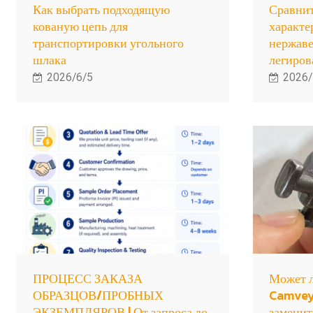
Как выбрать подходящую
Сравнит
кованую цепь для
характе
транспортировки угольного
нержав
шлака
легиров
2026/6/5
2026/
ПРОЦЕСС ЗАКАЗА
Может л
ОБРАЗЦОВ/ПРОБНЫХ
Camvey
ЭКЗЕМПЛЯРОВ | От запроса до
заменит