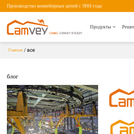
Производство конвейерных цепей с 1993 года
Продукты
Реше
Главная
/
все
блог