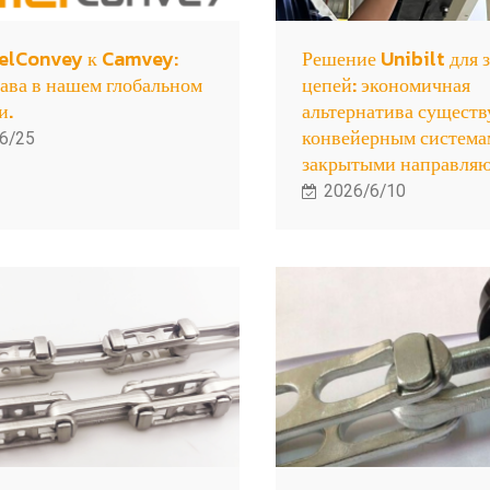
elConvey к Camvey:
Решение Unibilt для 
лава в нашем глобальном
цепей: экономичная
и.
альтернатива сущест
конвейерным система
6/25
закрытыми направля
2026/6/10