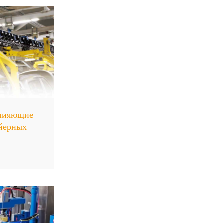
влияющие
ейерных