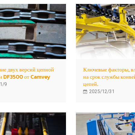
ие двух версий цепной
Ключевые факторы, 
чи DF3500 от Camvey
на срок службы конв
цепей.
1/9
2025/12/31