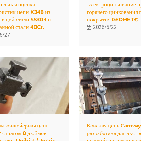
ельная оценка
Электроцинкование п
ристик цепи X348 из
горячего цинкования 
еющей стали SS304 и
покрытия GEOMET®
анной стали 40Cr.
2026/5/22
5/27
и конвейерная цепь
Кованая цепь Camvey
 с шагом 8 дюймов
разработана для экст
ь цепь Unibilt / Jervis
условий погрузки и р