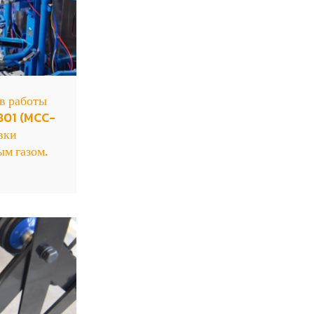
в работы
801 (MCC-
вки
м газом.