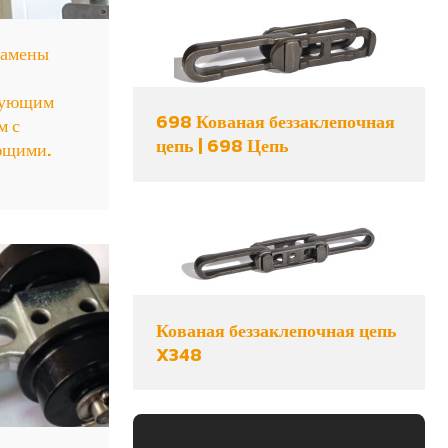
замены
вующим
698 Кованая беззаклепочная
м с
цепь | 698 Цепь
ющими.
Кованая беззаклепочная цепь
X348