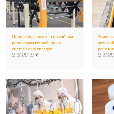
Полное руководство по гибким
Замена 
роликовым конвейерным
автомой
системам на складах
решения
2025/12/16
2025/