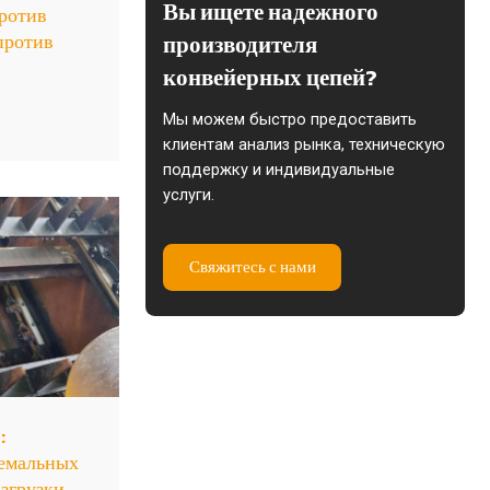
Вы ищете надежного
ротив
против
производителя
конвейерных цепей?
Мы можем быстро предоставить
клиентам анализ рынка, техническую
поддержку и индивидуальные
услуги.
Свяжитесь с нами
:
ремальных
азгрузки