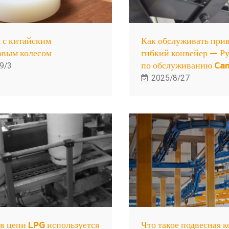
 с китайским
Как обслуживать при
овым колесом
гибкий конвейер — Р
по обслуживанию Ca
9/3
2025/8/27
в цепи LPG используется
Что такое подвесная 