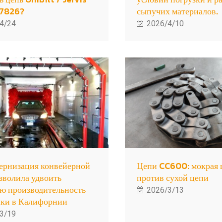
7826?
сыпучих материалов.
4/24
2026/4/10
ернизация конвейерной
Цепи CC600: мокрая 
зволила удвоить
против сухой цепи
ю производительность
2026/3/13
йки в Калифорнии
3/19