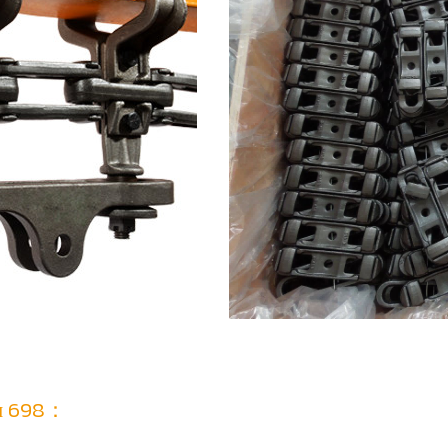
пи 698：