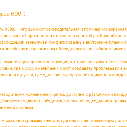
 цепи 698：
епь X698, — это высокопроизводительная и прочная конвейерн
ения высокой прочности и отличается простой разборной конст
о свободными звеньями и профилированные внутренние планки о
х конвейерах и аналогичном оборудовании, где гибкость имеет
 её самоочищающаяся конструкция, которая повышает её эффек
словий, где мусор и налипания могут создавать проблемы при 
йерах для стружки, где удаление мусора необходимо для подд
изводителем конвейерных цепей, доступна с различными наса
 Camvey предлагает звёздочки, идеально подходящие к цепям 
ейерной системы.
м сахарной промышленности, где она играет важнейшую роль в
ного шага обеспечивают превосходные эксплуатационные харак