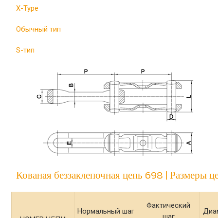
X-Type
Обычный тип
S-тип
Кованая беззаклепочная цепь 698 | Размеры ц
Фактический
Нормальный шаг
Диа
шаг