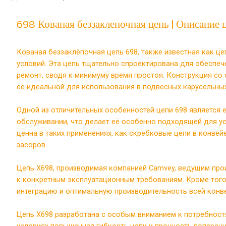
698 Кованая беззаклепочная цепь | Описание
Кованая беззаклёпочная цепь 698, также известная как ц
условий. Эта цепь тщательно спроектирована для обеспеч
ремонт, сводя к минимуму время простоя. Конструкция с
её идеальной для использования в подвесных карусельны
Одной из отличительных особенностей цепи 698 является
обслуживании, что делает её особенно подходящей для у
ценна в таких применениях, как скребковые цепи в конве
засоров.
Цепь X698, производимая компанией Camvey, ведущим про
к конкретным эксплуатационным требованиям. Кроме того,
интеграцию и оптимальную производительность всей конв
Цепь X698 разработана с особым вниманием к потребностя
условиях повышенная гибкость цепи и прочность попереч