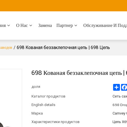
ния
О Нас
Замена
Партнер
Обслуживание И Под
заводов
/
698 Кованая беззаклепочная цепь | 698 Цепь
698 Кованая беззаклепочная цепь |
Sha
доля
Каталог продуктов
Сеть са
698 Drop
English details
Марка
Camvey 
Характеристики продуктов
Цепь X6