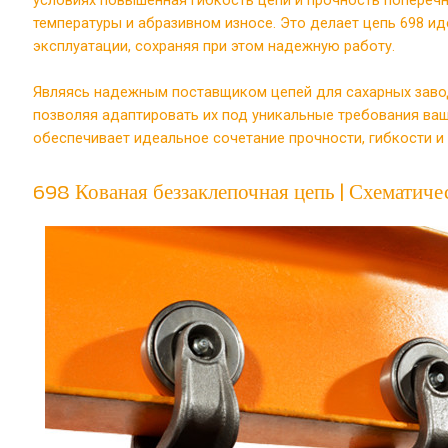
температуры и абразивном износе. Это делает цепь 698 и
эксплуатации, сохраняя при этом надежную работу.
Являясь надежным поставщиком цепей для сахарных завод
позволяя адаптировать их под уникальные требования ваш
обеспечивает идеальное сочетание прочности, гибкости 
698 Кованая беззаклепочная цепь | Схемати