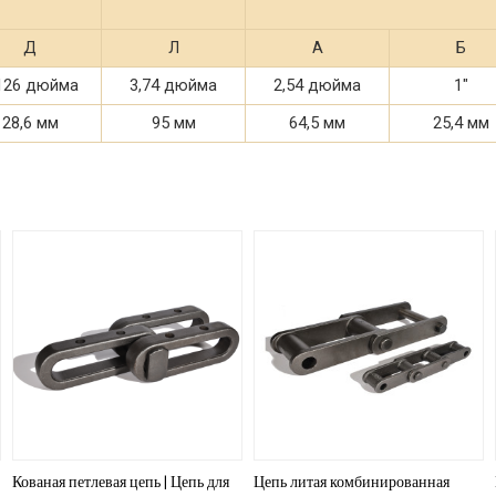
Д
Л
А
Б
126 дюйма
3,74 дюйма
2,54 дюйма
1"
28,6 мм
95 мм
64,5 мм
25,4 мм
Кованая петлевая цепь | Цепь для
Цепь литая комбинированная