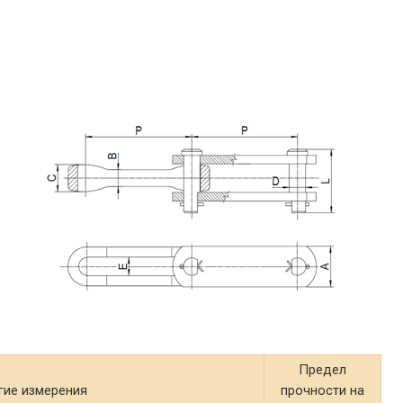
Предел
гие измерения
прочности на