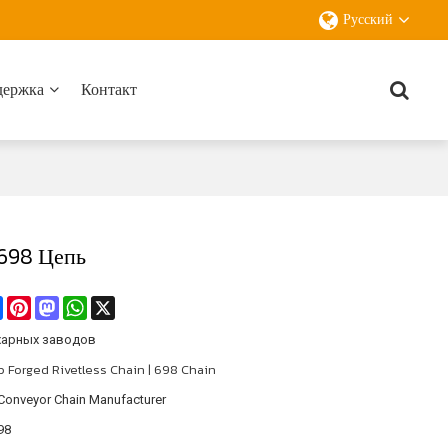
Русский
держка
Контакт
 698 Цепь
re
Facebook
Pinterest
Mastodon
WhatsApp
X
харных заводов
 Forged Rivetless Chain | 698 Chain
Conveyor Chain Manufacturer
98