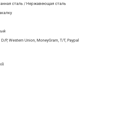
анная сталь / Нержавеющая сталь
акалку
ный
, D/P, Western Union, MoneyGram, T/T, Paypal
ий