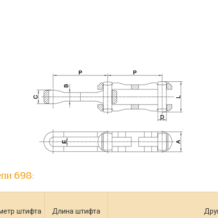
епи 698:
метр штифта
Длина штифта
Дру