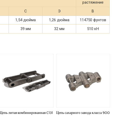
растяжение
С
Э
В
1,54 дюйма
1,26 дюйма
114750 фунтов
39 мм
32 мм
510 кН
Цепь литая комбинированная C131
Цепь сахарного завода класса 900