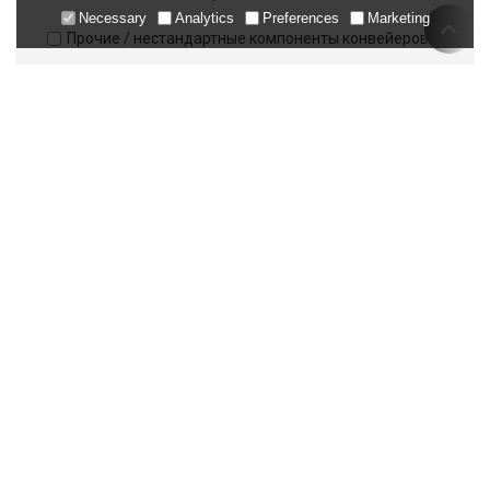
Necessary
Analytics
Preferences
Marketing
Прочие / нестандартные компоненты конвейеров
Выберите свою роль
Выберите свою роль
Загрузить
*
Email
Моб.Тел