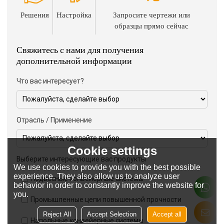
Решения
Настройка
Запросите чертежи или
образцы прямо сейчас
Свяжитесь с нами для получения
дополнительной информации
Что вас интересует?
Отрасль / Применение
Cookie settings
Выберите интересующие вас продукты
We use cookies to provide you with the best possible
experience. They also allow us to analyze user
Подвесные конвейерные системы
behavior in order to constantly improve the website for
you.
Промышленные цепи повышенной прочности
Reject All
Accept Selection
Accept all
Напольные конвейерные системы