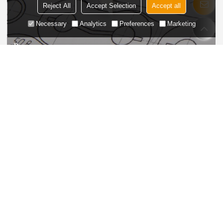
Reject All
Accept Selection
Accept all
Necessary
Analytics
Preferences
Marketing
Размерная инспекция
Измерение длины цепи, ширины, диаметра звена и т. д.
для обеспечения соответствия проектным
характеристикам.
Camvey Steady — ваш надежный
производитель конвейерных компонентов