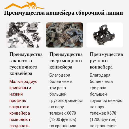
Преимущества конвейера сборочной линии
Преимущества
Преимущества
Преимущества
закрытого
сверхмощного
ручного
гусеничного
конвейера
конвейера
конвейера
Благодаря
Благодаря
Малый радиус
более чем в
более чем в
кривизны и
три раза
три раза
низкий
большей
большей
профиль
грузоподъемности
грузоподъемности
закрытого
на пару
на пару
конвейера
тележек X678
тележек X678
позволяют
(1200 фунтов)
(1200 фунтов)
создавать
по сравнению
по сравнению