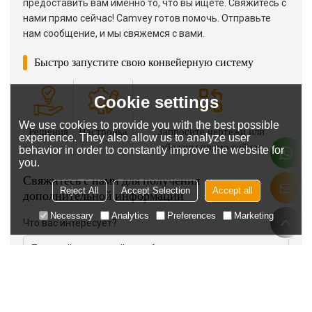
предоставить вам именно то, что вы ищете. Свяжитесь с
нами прямо сейчас! Camvey готов помочь. Отправьте
нам сообщение, и мы свяжемся с вами.
Быстро запустите свою конвейерную систему
Cookie settings
We use cookies to provide you with the best possible
Решения
Настройка
Запросите чертежи или
experience. They also allow us to analyze user
образцы прямо сейчас
behavior in order to constantly improve the website for
you.
Свяжитесь с нами для получения
Reject All
Accept Selection
Accept all
дополнительной информации
Necessary
Analytics
Preferences
Marketing
Что вас интересует?
Отрасль / Применение