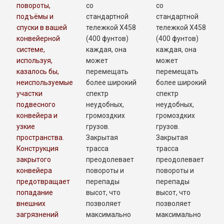
повороты,
со
со
подъёмы и
стандартной
стандартной
спуски в вашей
тележкой X458
тележкой X458
конвейерной
(400 фунтов)
(400 фунтов)
системе,
каждая, она
каждая, она
используя,
может
может
казалось бы,
перемещать
перемещать
неиспользуемые
более широкий
более широкий
участки
спектр
спектр
подвесного
неудобных,
неудобных,
конвейера и
громоздких
громоздких
узкие
грузов.
грузов.
пространства.
Закрытая
Закрытая
Конструкция
трасса
трасса
закрытого
преодолевает
преодолевает
конвейера
повороты и
повороты и
предотвращает
перепады
перепады
попадание
высот, что
высот, что
внешних
позволяет
позволяет
загрязнений
максимально
максимально