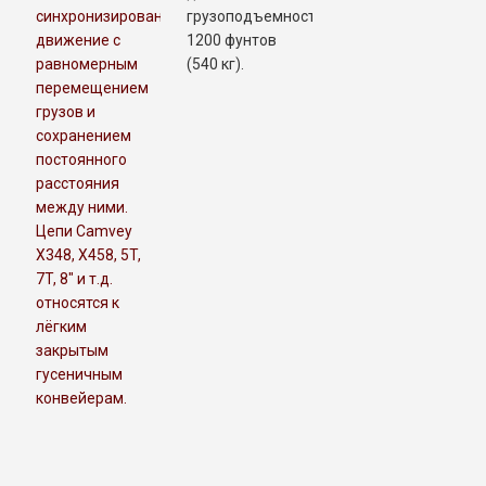
синхронизированное
грузоподъемности
движение с
1200 фунтов
равномерным
(540 кг).
перемещением
грузов и
сохранением
постоянного
расстояния
между ними.
Цепи Camvey
X348, X458, 5T,
7T, 8" и т.д.
относятся к
лёгким
закрытым
гусеничным
конвейерам.