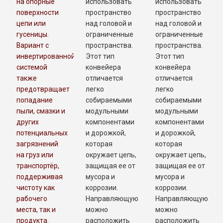
на опорные
использовать
использовать
поверхности
пространство
пространство
цепи или
над головой и
над головой и
гусеницы.
ограниченные
ограниченные
Вариант с
пространства.
пространства.
инвертированной
Этот тип
Этот тип
системой
конвейера
конвейера
также
отличается
отличается
предотвращает
легко
легко
попадание
собираемыми
собираемыми
пыли, смазки и
модульными
модульными
других
компонентами
компонентами
потенциальных
и дорожкой,
и дорожкой,
загрязнений
которая
которая
на груз или
окружает цепь,
окружает цепь,
транспортёр,
защищая ее от
защищая ее от
поддерживая
мусора и
мусора и
чистоту как
коррозии.
коррозии.
рабочего
Направляющую
Направляющую
места, так и
можно
можно
продукта.
расположить
расположить