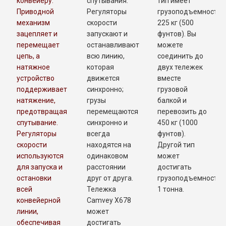
конвейеру.
спутывания.
тип имеет
Приводной
Регуляторы
грузоподъемность
механизм
скорости
225 кг (500
зацепляет и
запускают и
фунтов). Вы
перемещает
останавливают
можете
цепь, а
всю линию,
соединить до
натяжное
которая
двух тележек
устройство
движется
вместе
поддерживает
синхронно;
грузовой
натяжение,
грузы
балкой и
предотвращая
перемещаются
перевозить до
спутывание.
синхронно и
450 кг (1000
Регуляторы
всегда
фунтов).
скорости
находятся на
Другой тип
используются
одинаковом
может
для запуска и
расстоянии
достигать
остановки
друг от друга.
грузоподъемности
всей
Тележка
1 тонна.
конвейерной
Camvey X678
линии,
может
обеспечивая
достигать