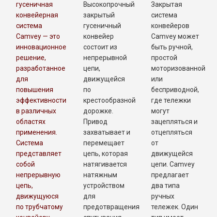
гусеничная
Высокопрочный
Закрытая
конвейерная
закрытый
система
система
гусеничный
конвейеров
Camvey — это
конвейер
Camvey может
инновационное
состоит из
быть ручной,
решение,
непрерывной
простой
разработанное
цепи,
моторизованной
для
движущейся
или
повышения
по
бесприводной,
эффективности
крестообразной
где тележки
в различных
дорожке.
могут
областях
Привод
зацепляться и
применения.
захватывает и
отцепляться
Система
перемещает
от
представляет
цепь, которая
движущейся
собой
натягивается
цепи. Camvey
непрерывную
натяжным
предлагает
цепь,
устройством
два типа
движущуюся
для
ручных
по трубчатому
предотвращения
тележек. Один