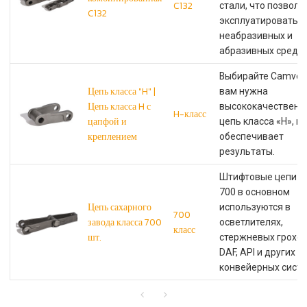
C132
стали, что позволя
C132
эксплуатировать е
неабразивных и
абразивных средах
Выбирайте Camvey,
Цепь класса "H" |
вам нужна
Цепь класса H с
высококачественн
H-класс
цапфой и
цепь класса «H», к
креплением
обеспечивает
результаты.
Штифтовые цепи к
700 в основном
Цепь сахарного
используются в
700
завода класса 700
осветлителях,
класс
шт.
стержневых грохот
DAF, API и других
конвейерных систе