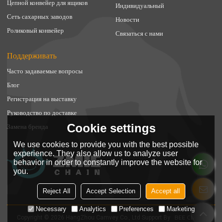
Цепной конвейер для ящиков
Индивидуальный
Сеть сахарных заводов
Новости
Роликовый конвейер
Связаться с нами
Поддерживать
Часто задаваемые вопросы
Блог
Регистрация на выставку
Руководство по доставке
Cookie settings
Замена бренда
We use cookies to provide you with the best possible
experience. They also allow us to analyze user
behavior in order to constantly improve the website for
you.
Reject All
Accept Selection
Accept all
Necessary
Analytics
Preferences
Marketing
BEE Cloud
Copyright © 2026
HangZhou Camvey Co., Ltd
Support By