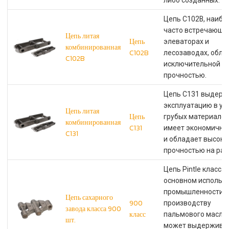
либо созданных.
Цепь C102B, наибо
часто встречающа
Цепь литая
Цепь
элеваторах и
комбинированная
C102B
лесозаводах, обла
C102B
исключительной
прочностью.
Цепь C131 выдерж
эксплуатацию в ус
Цепь литая
Цепь
грубых материалов
комбинированная
C131
имеет экономичну
C131
и обладает высоко
прочностью на раз
Цепь Pintle класса 
основном использу
промышленности п
Цепь сахарного
900
производству
завода класса 900
класс
пальмового масла 
шт.
может выдержива