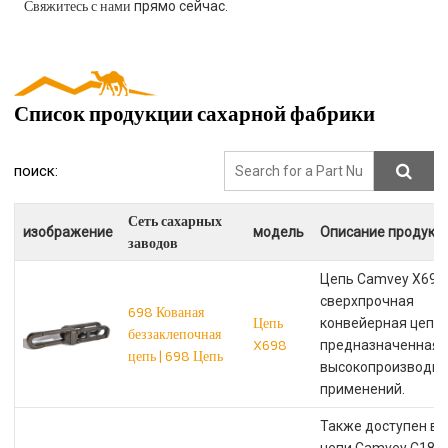
Свяжитесь с нами
прямо сейчас.
Список продукции сахарной фабрики
поиск:
Сеть сахарных
изображение
модель
Описание продукт
заводов
Цепь Camvey X698 
сверхпрочная
698 Кованая
Цепь
конвейерная цепь,
беззаклепочная
X698
предназначенная 
цепь | 698 Цепь
высокопроизводит
применений.
Также доступен ва