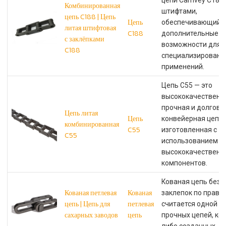
цепи Camvey C188 
Комбинированная
штифтами,
цепь C188 | Цепь
Цепь
обеспечивающий
литая штифтовая
C188
дополнительные
с заклёпками
возможности для
C188
специализированн
применений.
Цепь C55 — это
высококачественн
прочная и долгове
Цепь литая
Цепь
конвейерная цепь,
комбинированная
C55
изготовленная с
C55
использованием
высококачественн
компонентов.
Кованая цепь без
Кованая петлевая
Кованая
заклепок по праву
цепь | Цепь для
петлевая
считается одной и
сахарных заводов
цепь
прочных цепей, ког