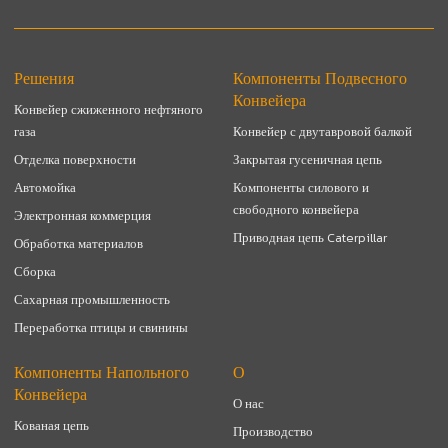
Решения
Компоненты Подвесного
Конвейера
Конвейер сжиженного нефтяного
газа
Конвейер с двутавровой балкой
Отделка поверхности
Закрытая гусеничная цепь
Автомойка
Компоненты силового и
свободного конвейера
Электронная коммерция
Приводная цепь Caterpillar
Обработка материалов
Сборка
Сахарная промышленность
Переработка птицы и свинины
Компоненты Напольного
О
Конвейера
О нас
Кованая цепь
Производство