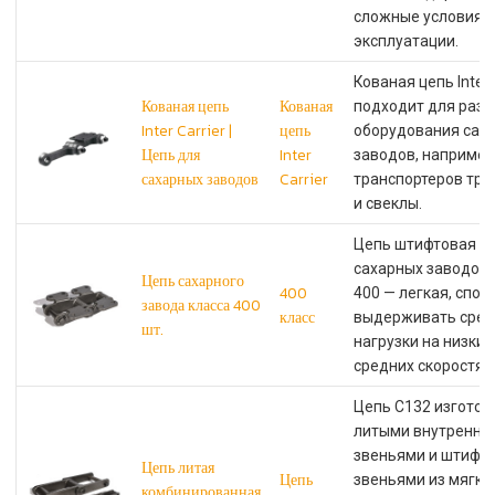
сложные условия
эксплуатации.
Кованая цепь Inter 
Кованая цепь
Кованая
подходит для разл
Inter Carrier |
цепь
оборудования сах
Цепь для
Inter
заводов, например
сахарных заводов
Carrier
транспортеров тро
и свеклы.
Цепь штифтовая д
сахарных заводов 
Цепь сахарного
400
400 — легкая, спос
завода класса 400
класс
выдерживать сред
шт.
нагрузки на низких
средних скоростях.
Цепь C132 изготов
литыми внутренни
звеньями и штифт
Цепь литая
Цепь
звеньями из мягко
комбинированная