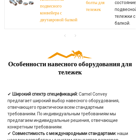
болты для
состояние 
подвесного
тележек
подвесной 
конвейера с
тележки с 
двутавровой балкой
балкой.
Особенности навесного оборудования для
тележек
✔
Широкий спектр спецификаций:
Camel Convey
предлагает широкий выбор навесного оборудования,
отвечающего практически всем стандартным
требованиям. По индивидуальным требованиям мы
предлагаем индивидуальные решения, отвечающие
конкретным требованиям.
✔
Совместимость с международными стандартами:
наши
насадки разработаны с учетом стандартов размеров