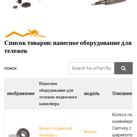
Список товаров: навесное оборудование для
тележек
поиск:
Навесное
оборудование для
изображение
модель
Описание п
тележек подвесного
конвейера
Колесо под
конвейерно
Колесо подвесной
Camvey с
Колесо
тележки с
шарикопод