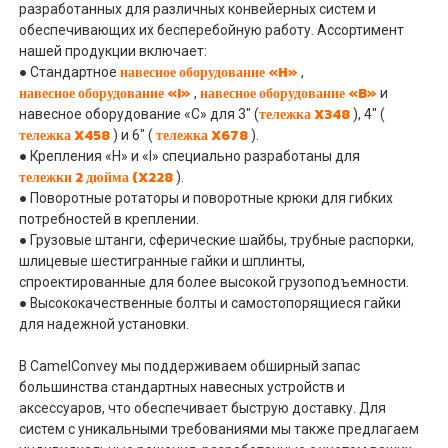
разработанных для различных конвейерных систем и
обеспечивающих их бесперебойную работу. Ассортимент
нашей продукции включает:
навесное оборудование «H»
● Стандартное
,
навесное оборудование «I»
навесное оборудование «B»
,
и
тележка X348
навесное оборудование «C» для 3" (
), 4" (
тележка X458
тележка X678
) и 6" (
).
● Крепления «H» и «I» специально разработаны для
тележки 2 дюйма (X228
).
● Поворотные ротаторы и поворотные крюки для гибких
потребностей в креплении.
● Грузовые штанги, сферические шайбы, трубные распорки,
шлицевые шестигранные гайки и шплинты,
спроектированные для более высокой грузоподъемности.
● Высококачественные болты и самостопорящиеся гайки
для надежной установки.
В CamelConvey мы поддерживаем обширный запас
большинства стандартных навесных устройств и
аксессуаров, что обеспечивает быструю доставку. Для
систем с уникальными требованиями мы также предлагаем