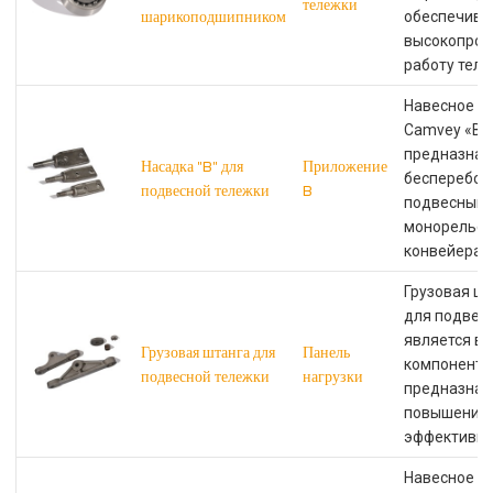
тележки
шарикоподшипником
обеспечива
высокопрои
работу теле
Навесное о
Camvey «B»
предназнач
Насадка "B" для
Приложение
бесперебой
подвесной тележки
B
подвесным
монорельс
конвейерам
Грузовая ш
для подвес
является в
Грузовая штанга для
Панель
компоненто
подвесной тележки
нагрузки
предназнач
повышения
эффективно
Навесное о