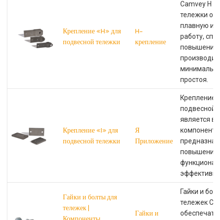
Camvey H д
тележки об
плавную и 
Крепление «H» для
H-
работу, спо
подвесной тележки
крепление
повышению
производит
минимально
простоя.
Крепление «
подвесной 
является в
Крепление «I» для
Я
компоненто
подвесной тележки
Приложение
предназнач
повышения
функционал
эффективно
Гайки и бол
Гайки и болты для
тележек Ca
тележек |
Гайки и
обеспечат 
Компоненты