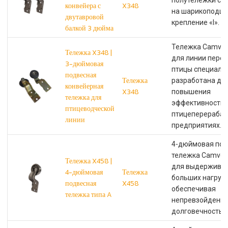
полутележки с 
конвейера с
X348
на шарикоподши
двутавровой
крепление «I».
балкой 3 дюйма
Тележка Camvey
Тележка X348 |
для линии пере
3-дюймовая
птицы специаль
подвесная
Тележка
разработана дл
конвейерная
X348
повышения
тележка для
эффективности 
птицеводческой
птицеперераба
линии
предприятиях.
4-дюймовая под
тележка Camvey
Тележка X458 |
для выдержива
4-дюймовая
Тележка
больших нагрузо
подвесная
X458
обеспечивая
тележка типа A
непревзойденн
долговечность и