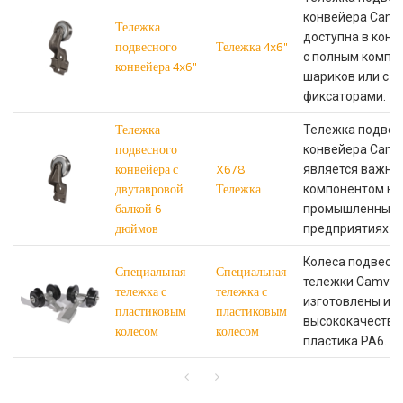
конвейера Camve
Тележка
доступна в конф
подвесного
Тележка 4x6''
с полным компл
конвейера 4x6''
шариков или с
фиксаторами.
Тележка
Тележка подвес
подвесного
конвейера Camv
конвейера с
X678
является важн
двутавровой
Тележка
компонентом на
балкой 6
промышленных
дюймов
предприятиях и 
Колеса подвесн
Специальная
Специальная
тележки Camvey
тележка с
тележка с
изготовлены из
пластиковым
пластиковым
высококачестве
колесом
колесом
пластика PA6.