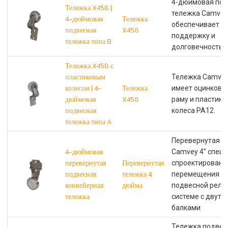
4-дюймовая под
Тележка X458 |
тележка Camvey
4-дюймовая
Тележка
обеспечивает 
подвесная
X458
поддержку и
тележка типа B
долговечность.
Тележка X458 с
пластиковым
Тележка Camvey
колесом | 4-
Тележка
имеет оцинкова
дюймовая
X458
раму и пластик
подвесная
колеса PA12.
тележка типа A
Перевернутая т
4-дюймовая
Camvey 4'' спец
перевернутая
Перевернутая
спроектирована
подвесная
тележка 4
перемещения п
конвейерная
дюйма
подвесной рель
тележка
системе с двут
балками
Тележка подвес