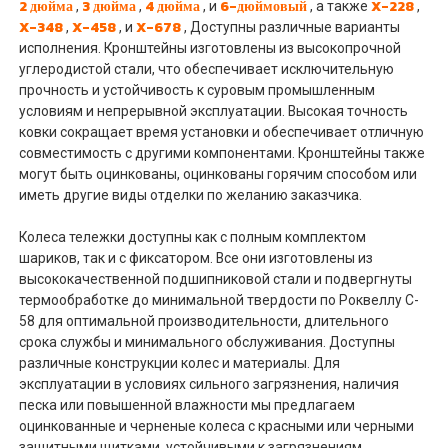
2 дюйма
3 дюйма
4 дюйма
6-дюймовый
X-228
,
,
,
и
,
а также
,
X-348
X-458
X-678
,
,
и
,
Доступны различные варианты
исполнения. Кронштейны изготовлены из высокопрочной
углеродистой стали, что обеспечивает исключительную
прочность и устойчивость к суровым промышленным
условиям и непрерывной эксплуатации. Высокая точность
ковки сокращает время установки и обеспечивает отличную
совместимость с другими компонентами. Кронштейны также
могут быть оцинкованы, оцинкованы горячим способом или
иметь другие виды отделки по желанию заказчика.
Колеса тележки доступны как с полным комплектом
шариков, так и с фиксатором. Все они изготовлены из
высококачественной подшипниковой стали и подвергнуты
термообработке до минимальной твердости по Роквеллу C-
58 для оптимальной производительности, длительного
срока службы и минимального обслуживания. Доступны
различные конструкции колес и материалы. Для
эксплуатации в условиях сильного загрязнения, наличия
песка или повышенной влажности мы предлагаем
оцинкованные и черненые колеса с красными или черными
защитными щитками, устойчивыми к загрязнениям.