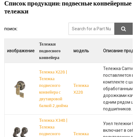
Список продукции: подвесные конвейерные
тележки
поиск:
Тележки
подвесного
изображение
модель
Описание проду
конвейера
Тележка Camvey
Тележка X228 |
поставляется в
Тележка
комплекте с шар
подвесного
Тележка
обработанными
конвейера с
X228
дорожками каче
двутавровой
одним рядом ш
балкой 2 дюйма
подшипников.
Тележка X348 |
Узел тележки Ca
Тележка
включает в себя
подвесного
Тележка