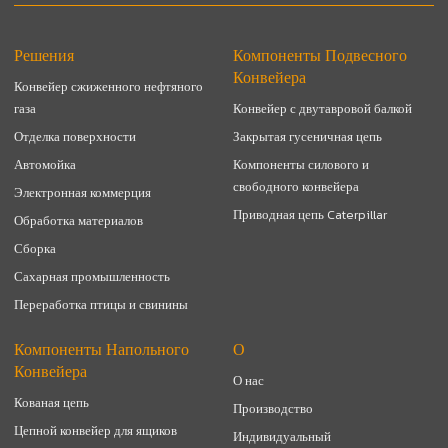
Решения
Компоненты Подвесного
Конвейера
Конвейер сжиженного нефтяного
газа
Конвейер с двутавровой балкой
Отделка поверхности
Закрытая гусеничная цепь
Автомойка
Компоненты силового и
свободного конвейера
Электронная коммерция
Приводная цепь Caterpillar
Обработка материалов
Сборка
Сахарная промышленность
Переработка птицы и свинины
Компоненты Напольного
О
Конвейера
О нас
Кованая цепь
Производство
Цепной конвейер для ящиков
Индивидуальный