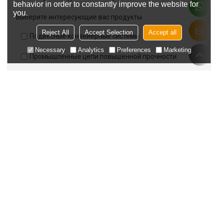
behavior in order to constantly improve the website for
you.
Выберите интересующие вас продукты
Reject All
Accept Selection
Accept all
Подвесные конвейерные системы
Necessary
Analytics
Preferences
Marketing
Промышленные цепи повышенной прочности
Напольные конвейерные системы
Прочие / нестандартные компоненты конвейеров
Выберите свою роль
Выберите свою роль
Загрузить