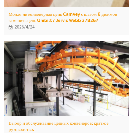
Может ли конвейерная цепь Camvey с шагом 8 дюймов
заменить цепь Unibilt / Jervis Webb 27826?
2026/4/24
Выбор и обслуживание цепных конвейеров: краткое
руководство.