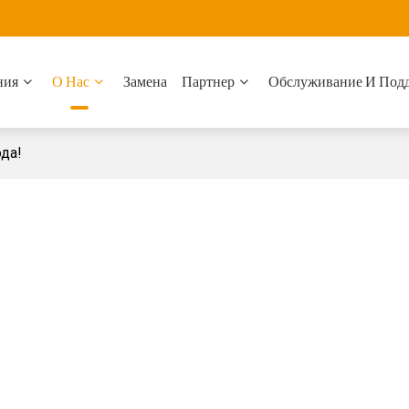
ния
О Нас
Замена
Партнер
Обслуживание И Под
ода!