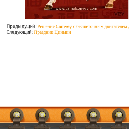
Решение Camvey с бесщеточным двигателем 
Предыдущий
Праздник Цинмин
Следующий