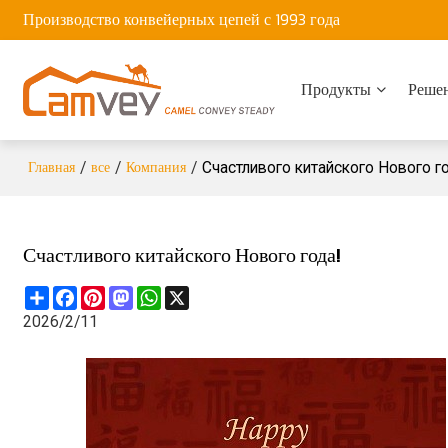
Производство конвейерных цепей с 1993 года
Продукты
Реше
Главная
все
Компания
/
/
/
Счастливого китайского Нового г
Счастливого китайского Нового года!
Share
Facebook
Pinterest
Mastodon
WhatsApp
X
2026/2/11