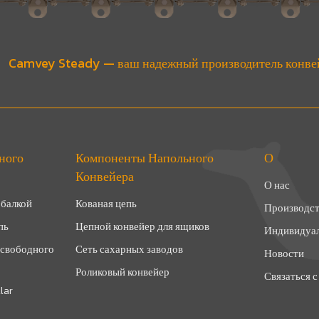
Camvey Steady — ваш надежный производитель конве
ного
Компоненты Напольного
О
Конвейера
О нас
 балкой
Кованая цепь
Производс
пь
Цепной конвейер для ящиков
Индивидуа
 свободного
Сеть сахарных заводов
Новости
Роликовый конвейер
Связаться с
lar